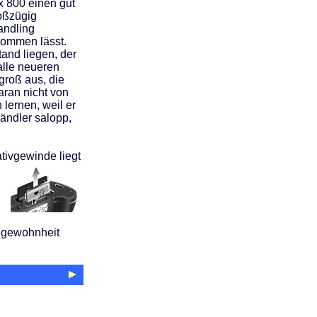
x 800 einen gut
roßzügig
andling
kommen lässt.
and liegen, der
lle neueren
groß aus, die
ran nicht von
 lernen, weil er
händler salopp,
tivgewinde liegt
 Angewohnheit