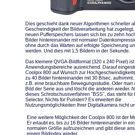
Dies geschieht dank neuer Algorithmen schneller al
Geschwindigkeit der Bildverarbeitung hat zugelegt
neuen Pufferspeichers lassen sich bis zu zehn hoc
Bilder hintereinander mit normaler Datenkompress
ohne durch das Warten auf erfolgte Speicherung u
werden. Und dies mit 1,5 Bildern in der Sekunde.
Das kleinere QVGA-Bildformat (320 x 240 Pixel) ist 
Anwendungsbereiche ausreichend. Darauf eingestell
Coolpix 800 auf Wunsch zur Hochgeschwindigkeits
zu 40 Bilder hintereinander mit 30 B/sec. aufnimmt.
z.B. eine brauchbare Bewegungsstudie. Oder man 
Bild der Serie aus und löscht die anderen wieder. 
dieses Schrotschussverfahren ''BSS'', das steht für
Selector. Nichts für Puristen? Es erweitert die
Nutzungsmöglichkeiten Ihrer Digitalkamera nicht u
Eine weitere Möglichkeit der Coolpix 800 ist der M
Er erlaubt es, bis zu 16 Bilder hintereinander in e
normalen Größe aufzuzeichnen und gibt diese ans
einem Bildindex wieder.