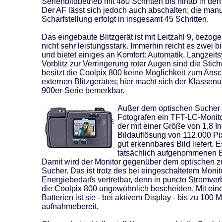
Serienbildbetrieb mit 480 Schritten bis hinab in de
Der AF lässt sich jedoch auch abschalten; die manu
Scharfstellung erfolgt in insgesamt 45 Schritten.
Das eingebaute Blitzgerät ist mit Leitzahl 9, bezog
nicht sehr leistungsstark. Immerhin reicht es zwei bi
und bietet einiges an Komfort: Automatik, Langzeits
Vorblitz zur Verringerung roter Augen sind die Stich
besitzt die Coolpix 800 keine Möglichkeit zum Ansc
externen Blitzgerätes; hier macht sich der Klassenu
900er-Serie bemerkbar.
Außer dem optischen Sucher 
Fotografen ein TFT-LC-Monito
der mit einer Größe von 1,8 I
Bildauflösung von 112.000 Pix
gut erkennbares Bild liefert. 
tatsächlich aufgenommenen Bi
Damit wird der Monitor gegenüber dem optischen 
Sucher. Das ist trotz des bei eingeschaltetem Moni
Energiebedarfs vertretbar, denn in puncto Stromver
die Coolpix 800 ungewöhnlich bescheiden. Mit eine
Batterien ist sie - bei aktivem Display - bis zu 100 
aufnahmebereit.