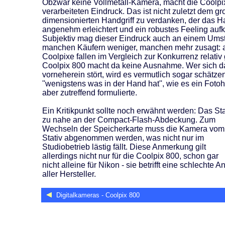
Obzwar keine Vollmetall-Kamera, macht die Coolpi
verarbeiteten Eindruck. Das ist nicht zuletzt dem g
dimensionierten Handgriff zu verdanken, der das H
angenehm erleichtert und ein robustes Feeling auf
Subjektiv mag dieser Eindruck auch an einem Umst
manchen Käufern weniger, manchen mehr zusagt: a
Coolpixe fallen im Vergleich zur Konkurrenz relativ 
Coolpix 800 macht da keine Ausnahme. Wer sich da
vorneherein stört, wird es vermutlich sogar schätzen
''wenigstens was in der Hand hat'', wie es ein Foto
aber zutreffend formulierte.
Ein Kritikpunkt sollte noch erwähnt werden: Das Sta
zu nahe an der Compact-Flash-Abdeckung.
Zum
Wechseln der Speicherkarte muss die Kamera vom
Stativ abgenommen werden, was nicht nur im
Studiobetrieb lästig fällt. Diese Anmerkung gilt
allerdings nicht nur für die Coolpix 800, schon gar
nicht alleine für Nikon - sie betrifft eine schlechte
aller Hersteller.
Digitalkameras - Coolpix 800