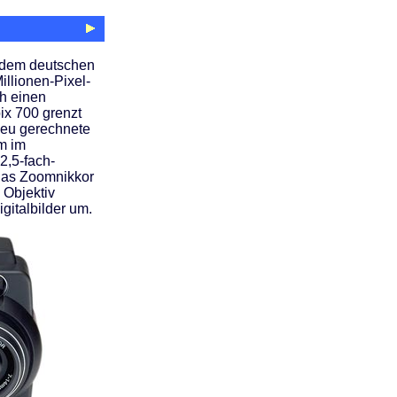
 dem deutschen
illionen-Pixel-
ch einen
ix 700 grenzt
 neu gerechnete
m im
2,5-fach-
das Zoomnikkor
m Objektiv
gitalbilder um.