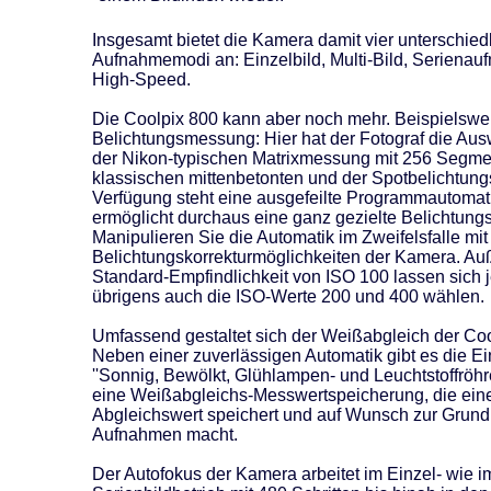
Insgesamt bietet die Kamera damit vier unterschied
Aufnahmemodi an: Einzelbild, Multi-Bild, Seriena
High-Speed.
Die Coolpix 800 kann aber noch mehr. Beispielswei
Belichtungsmessung: Hier hat der Fotograf die Au
der Nikon-typischen Matrixmessung mit 256 Segme
klassischen mittenbetonten und der Spotbelichtun
Verfügung steht eine ausgefeilte Programmautomati
ermöglicht durchaus eine ganz gezielte Belichtung
Manipulieren Sie die Automatik im Zweifelsfalle mit
Belichtungskorrekturmöglichkeiten der Kamera. Au
Standard-Empfindlichkeit von ISO 100 lassen sich j
übrigens auch die ISO-Werte 200 und 400 wählen.
Umfassend gestaltet sich der Weißabgleich der Coo
Neben einer zuverlässigen Automatik gibt es die Ei
''Sonnig, Bewölkt, Glühlampen- und Leuchtstoffröhre
eine Weißabgleichs-Messwertspeicherung, die eine
Abgleichswert speichert und auf Wunsch zur Grund
Aufnahmen macht.
Der Autofokus der Kamera arbeitet im Einzel- wie i