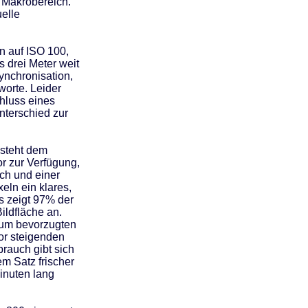
n Makrobereich.
elle
en auf ISO 100,
s drei Meter weit
ynchronisation,
worte. Leider
hluss eines
nterschied zur
steht dem
r zur Verfügung,
nch und einer
eln ein klares,
Es zeigt 97% der
ldfläche an.
zum bevorzugten
tor steigenden
brauch gibt sich
m Satz frischer
Minuten lang