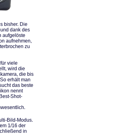
s bisher. Die
, und dank des
h aufgelöste
ion aufnehmen,
nterbrochen zu
für viele
t, wird die
kamera, die bis
 So erhält man
sucht das beste
Nikon nennt
 Best-Shot-
nwesentlich.
ulti-Bild-Modus.
inem 1/16 der
chließend in