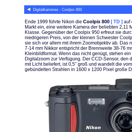
Digitalkameras - Coolpix 800
Ende 1999 führte Nikon die
Coolpix 800
[ TD ]
auf
Markt ein, eine weitere Kamera der beliebten 2,11 M
Klasse. Gegenüber der Coolpix 950 erfreut sie dur
niedrigeren Preis, von der kleinen Schwester Coolp
sie sich vor allem mit ihrem Zoomobjektiv ab. Das
7-14 mm Nikkor entspricht der Brennweite 38-76 m
Kleinbildformat. Wenn das nicht genügt, stehen ein 
Digitalzoom zur Verfügung. Der CCD-Sensor, den 
mit Licht beliefert, ist 0,5'' groß und wandelt die vo
gebündelten Strahlen in 1600 x 1200 Pixel große Di