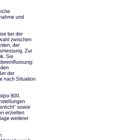
liche
ufnahme und
se bei der
swahl zwischen
nten, der
gsmessung. Zur
k. Sie
sbeeinflussung:
 den
ßer der
e nach Situation
lpix 800.
nstellungen
nlicht'' sowie
n erzielten
lage weiterer
m