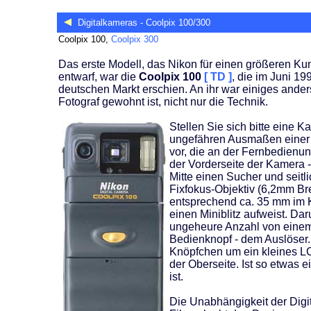
Digitalkameras - Coolpix 100/300
Coolpix 100,
Coolpix 300
Das erste Modell, das Nikon für einen größeren Ku
entwarf, war die
Coolpix 100
[ TD ]
, die im Juni 1
deutschen Markt erschien. An ihr war einiges anders
Fotograf gewohnt ist, nicht nur die Technik.
Stellen Sie sich bitte eine K
ungefähren Ausmaßen einer
vor, die an der Fernbedienun
der Vorderseite der Kamera -
Mitte einen Sucher und seitl
Fixfokus-Objektiv (6,2mm Br
entsprechend ca. 35 mm im 
einen Miniblitz aufweist. Dar
ungeheure Anzahl von einem
Bedienknopf - dem Auslöser.
Knöpfchen um ein kleines LC
der Oberseite. Ist so etwas
ist.
Die Unabhängigkeit der Digit