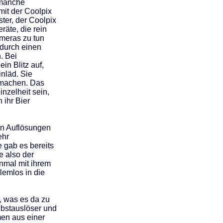
 manche
 mit der Coolpix
ter, der Coolpix
äte, die rein
ameras zu tun
 durch einen
. Bei
in Blitz auf,
inläd. Sie
0 machen. Das
nzelheit sein,
 ihr Bier
ren Auflösungen
ehr
e gab es bereits
e also der
inmal mit ihrem
lemlos in die
, was es da zu
lbstauslöser und
men aus einer