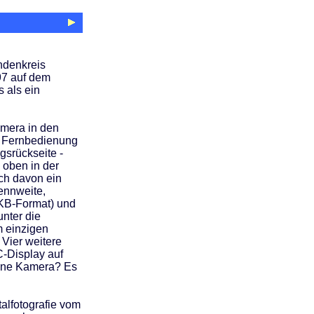
ndenkreis
997 auf dem
 als ein
amera in den
 Fernbedienung
gsrückseite -
 oben in der
ich davon ein
ennweite,
KB-Format) und
unter die
 einzigen
 Vier weitere
-Display auf
 eine Kamera? Es
alfotografie vom