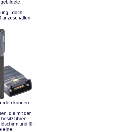
 gebildete
lung - doch,
0 anzuschaffen.
werden können.
en, die mit der
besitzt ihren
ildschirm und für
e eine