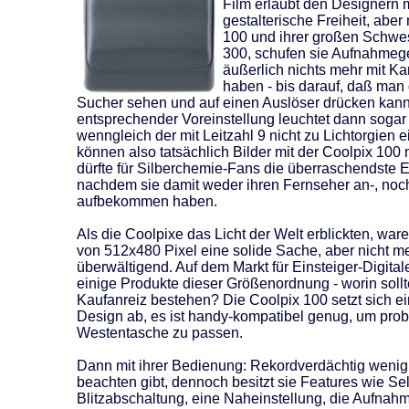
Film erlaubt den Designern
gestalterische Freiheit, aber
100 und ihrer großen Schwes
300, schufen sie Aufnahmeger
äußerlich nichts mehr mit K
haben - bis darauf, daß man
Sucher sehen und auf einen Auslöser drücken kann
entsprechender Voreinstellung leuchtet dann sogar e
wenngleich der mit Leitzahl 9 nicht zu Lichtorgien e
können also tatsächlich Bilder mit der Coolpix 10
dürfte für Silberchemie-Fans die überraschendste Ei
nachdem sie damit weder ihren Fernseher an-, noch
aufbekommen haben.
Als die Coolpixe das Licht der Welt erblickten, wa
von 512x480 Pixel eine solide Sache, aber nicht m
überwältigend. Auf dem Markt für Einsteiger-Digital
einige Produkte dieser Größenordnung - worin sollt
Kaufanreiz bestehen? Die Coolpix 100 setzt sich e
Design ab, es ist handy-kompatibel genug, um prob
Westentasche zu passen.
Dann mit ihrer Bedienung: Rekordverdächtig wenig
beachten gibt, dennoch besitzt sie Features wie Se
Blitzabschaltung, eine Naheinstellung, die Aufnah