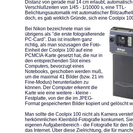
Distanz von gerade mal 14 cm erlaubt, automatisch
Verschlußzeiten von 1/45 - 1/10000 s, eine TTL-
Belichtungsautomatik mit automatischer Blitzaufhel
doch, es gab wirklich Gründe, sich eine Coolpix 10
Bei Nikon bezeichnete man sie
übrigens als ''die erste fotografierende
PC-Card''. Das ist insofern ganz
richtig, als man sozusagen die Foto-
Einheit der Coolpix 100 auf eine
PCMCIA-Karte gesetzt hat, die nur in
den entsprechenden Slot eines
Computers, bevorzugt eines
Notebooks, geschoben werden muß,
um die maximal 41 Bilder (bzw. 21 im
Fine-Modus) herunterladen zu
können. Der Computer erkennt die
Karte wie eine weitere - kleine -
Festplatte, von der die im JPEG-
Format gespeicherten Bilder kopiert und gelöscht 
Man sollte die Coolpix 100 nicht als Kamera versteh
herkömmlichen Kleinbild-Fotografie konkurriert. Sie 
eigenen Aufgabenbereich - die Fotografie für den B
das Internet. Über diese Zielrichtung, die für manch