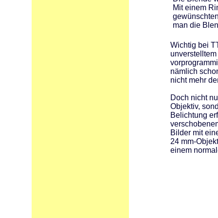
Mit einem Ri
gewünschten 
man die Blen
Wichtig bei T
unverstelltem
vorprogrammie
nämlich schon 
nicht mehr d
Doch nicht nur
Objektiv, so
Belichtung erf
verschobenem
Bilder mit ei
24 mm-Objekti
einem normal