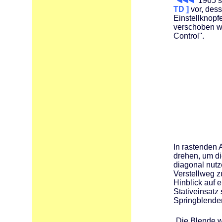
1965 s
TD ]
vor, dess
Einstellknop
verschoben we
Control''.
In rastenden 
drehen, um di
diagonal nutz
Verstellweg z
Hinblick auf 
Stativeinsatz
Springblende
Die Blende w