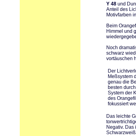
Y 48
und Dun
Anteil des Li
Motivfarben i
Beim Orangefi
Himmel und g
wiedergegeb
Noch dramatis
schwarz wied
vortäuschen hi
Der Lichtverl
Meßsystem de
genau die Be
besten durch
System der K
des Orangefi
fokussiert w
Das leichte Gr
tonwertricht
Negativ. Das 
Schwarzweiß-P