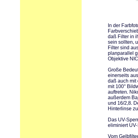
In der Farbfo
Farbverschieb
daß Filter in
sein sollten,
Filter sind a
planparallel 
Objektive NIC
Große Bedeutu
einerseits au
daß auch mit
mit 100° Bild
auftreten. Ni
außerdem Bajo
und 16/2,8. De
Hinterlinse zu
Das UV-Sperrf
eliminiert UV
Vom Gelbfilte