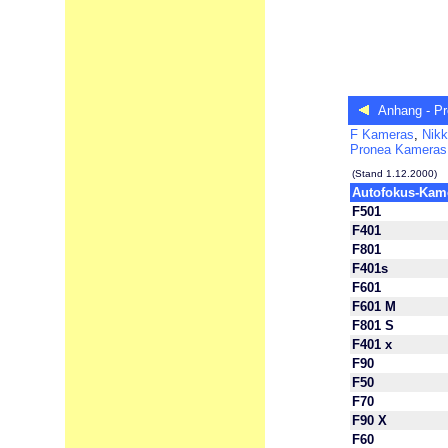
Anhang - Pr
F Kameras
,
Nik
Pronea Kameras
(Stand 1.12.2000)
Autofokus-Kam
F501
F401
F801
F401s
F601
F601 M
F801 S
F401 x
F90
F50
F70
F90 X
F60