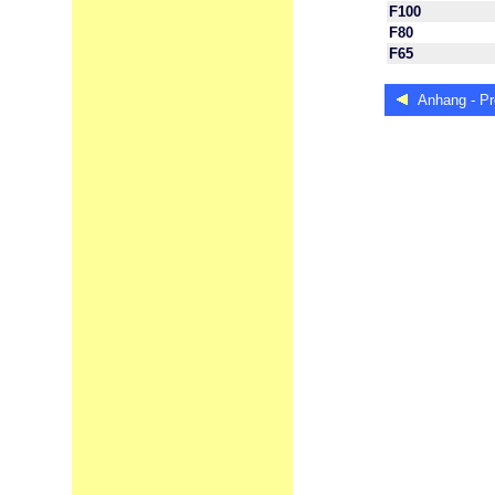
F100
F80
F65
Anhang - Pr