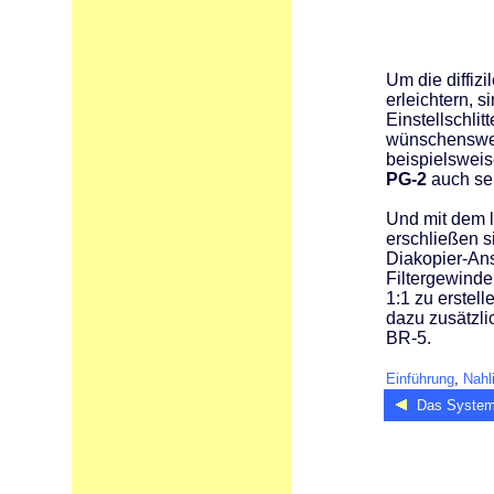
Um die diffiz
erleichtern, s
Einstellschli
wünschenswert
beispielsweise
PG-2
auch se
Und mit dem l
erschließen s
Diakopier-An
Filtergewinde
1:1 zu erstel
dazu zusätzli
BR-5.
Einführung
,
Nahl
Das System 