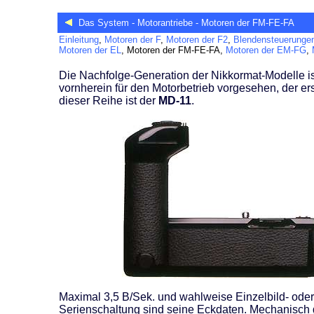
Das System - Motorantriebe - Motoren der FM-FE-FA
Einleitung
,
Motoren der F
,
Motoren der F2
,
Blendensteuerunge
Motoren der EL
, Motoren der FM-FE-FA,
Motoren der EM-FG
,
Die Nachfolge-Generation der Nikkormat-Modelle is
vornherein für den Motorbetrieb vorgesehen, der ers
dieser Reihe ist der
MD-11
.
Maximal 3,5 B/Sek. und wahlweise Einzelbild- oder
Serienschaltung sind seine Eckdaten. Mechanisch 