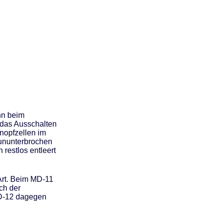
enn beim
 das Ausschalten
nopfzellen im
 ununterbrochen
restlos entleert
Art. Beim MD-11
ach der
D-12 dagegen
.