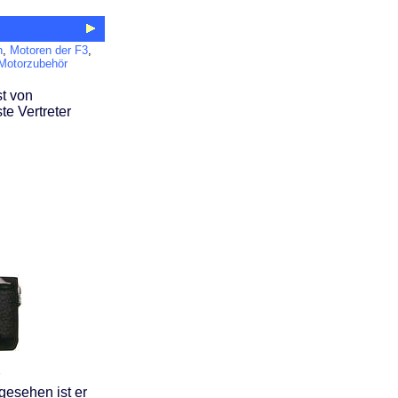
n
,
Motoren der F3
,
Motorzubehör
t von
te Vertreter
gesehen ist er