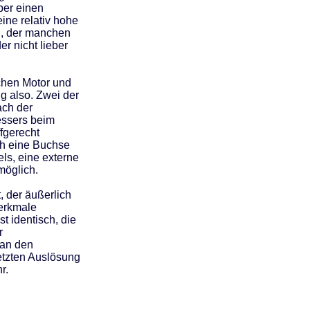
ber einen
ine relativ hohe
h, der manchen
er nicht lieber
chen Motor und
g also. Zwei der
ach der
essers beim
ffgerecht
ch eine Buchse
ls, eine externe
möglich.
, der äußerlich
merkmale
st identisch, die
r
man den
etzten Auslösung
r.