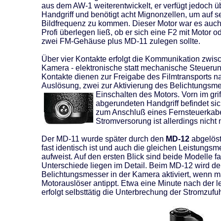
aus dem AW-1 weiterentwickelt, er verfügt jedoch ü
Handgriff und benötigt acht Mignonzellen, um auf se
Bildfrequenz zu kommen. Dieser Motor war es auc
Profi überlegen ließ, ob er sich eine F2 mit Motor od
zwei FM-Gehäuse plus MD-11 zulegen sollte.
Über vier Kontakte erfolgt die Kommunikation zwis
Kamera - elektronische statt mechanische Steuerun
Kontakte dienen zur Freigabe des Filmtransports n
Auslösung, zwei zur Aktivierung des Belichtungsm
Einschalten des Motors. Vorn im gri
abgerundeten Handgriff befindet si
zum Anschluß eines Fernsteuerkabe
Stromversorung ist allerdings nicht 
Der MD-11 wurde später durch den
MD-12
abgelöst
fast identisch ist und auch die gleichen Leistungs
aufweist. Auf den ersten Blick sind beide Modelle fa
Unterschiede liegen im Detail. Beim MD-12 wird de
Belichtungsmesser in der Kamera aktiviert, wenn 
Motorauslöser antippt. Etwa eine Minute nach der l
erfolgt selbsttätig die Unterbrechung der Stromzufuh