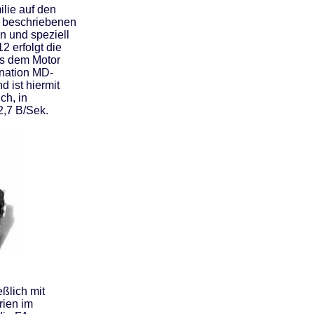
ilie auf den
d beschriebenen
n und speziell
2 erfolgt die
s dem Motor
ination MD-
 ist hiermit
ch, in
2,7 B/Sek.
ßlich mit
rien im