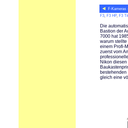
F-Kameras 
F3
,
F3 HP
,
F3 Ti
Die automati
Bastion der A
7000 hat 1985
warum stellte
einem Profi-M
zuerst vom Am
professionel
Nikon diesen 
Baukastenprin
bestehenden M
gleich eine v