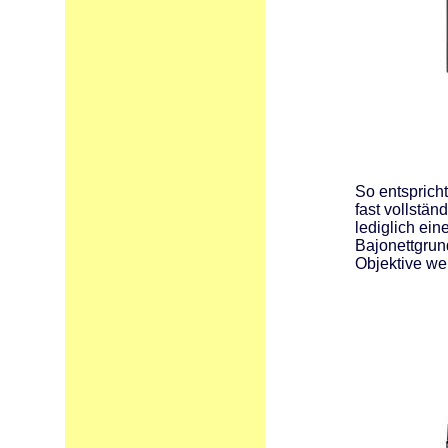
So entsprich
fast vollstän
lediglich ei
Bajonettgrun
Objektive wei