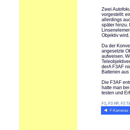
Zwei Autofoku
vorgestellt: e
allerdings auc
später hinzu.
Linsenelement
Objektiv wird.
Da der Konver
angesetzte Ob
aufweisen. We
Teleobjektive
derA F3AF nic
Batterien aus
Die F3AF entw
hatte man bei
testen und E
F3
,
F3 HP
,
F3 Ti
F-Kameras 